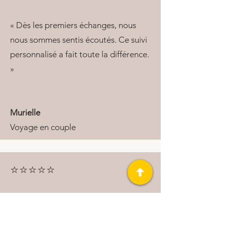
« Dès les premiers échanges, nous
nous sommes sentis écoutés. Ce suivi
personnalisé a fait toute la différence.
»
Murielle
Voyage en couple
⭐⭐⭐⭐⭐
« Ils sont rapidement devenus bien
plus que des guides. Nous avons