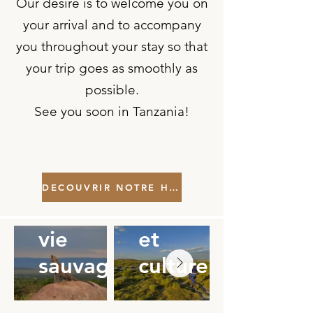
Our desire is to welcome you on
your arrival and to accompany
you throughout your stay so that
your trip goes as smoothly as
possible.
See you soon in Tanzania!
Safari
DECOUVRIR NOTRE HISTOIRE
et
Rencontres
vie
et
sauvage
culture